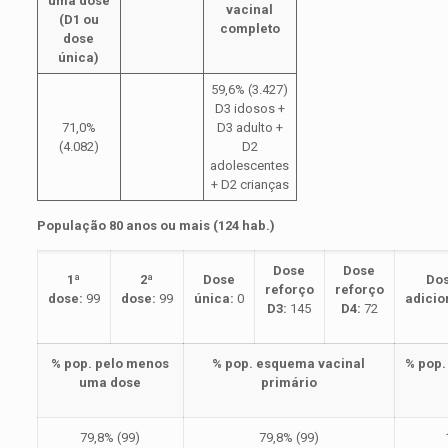
uma dose
vacinal
(D1 ou
completo
dose
única)
59,6% (3.427)
D3 idosos +
71,0%
D3 adulto +
(4.082)
D2
adolescentes
+ D2 crianças
População 80 anos ou mais (124 hab.)
Dose
Dose
1ª
2ª
Dose
Do
reforço
reforço
dose:
99
dose:
99
única:
0
adicio
D3:
145
D4:
72
% pop. pelo menos
% pop. esquema vacinal
% pop.
uma dose
primário
79,8% (99)
79,8% (99)