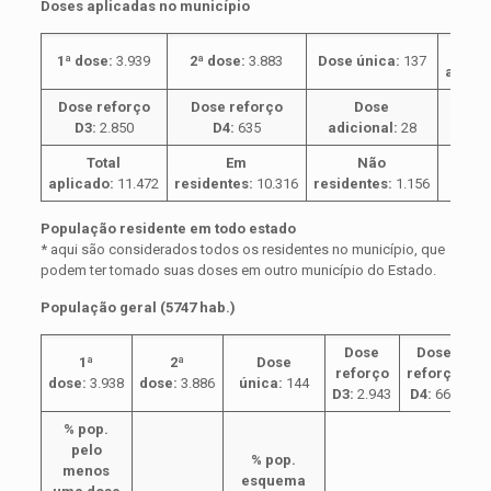
Doses aplicadas no município
%
1ª dose:
3.939
2ª dose:
3.883
Dose única:
137
aplic
Dose reforço
Dose reforço
Dose
96,4
D3:
2.850
D4:
635
adicional:
28
Total
Em
Não
aplicado:
11.472
residentes:
10.316
residentes:
1.156
População residente em todo estado
* aqui são considerados todos os residentes no município, que
podem ter tomado suas doses em outro município do Estado.
População geral (5747 hab.)
Dose
Dose
1ª
2ª
Dose
reforço
reforço
dose:
3.938
dose:
3.886
única:
144
ad
D3:
2.943
D4:
662
% pop.
pelo
% pop.
menos
esquema