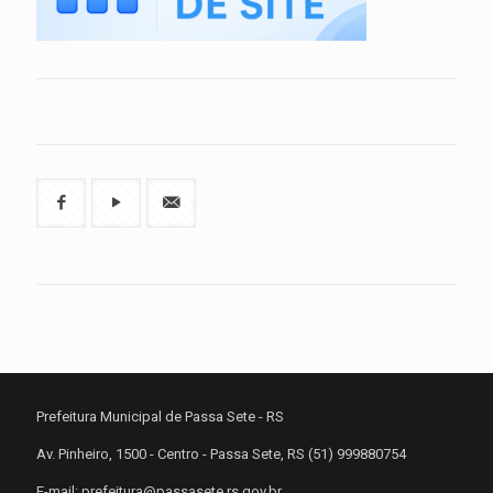
Prefeitura Municipal de Passa Sete - RS
Av. Pinheiro, 1500 - Centro - Passa Sete, RS (51) 999880754
E-mail: prefeitura@passasete.rs.gov.br