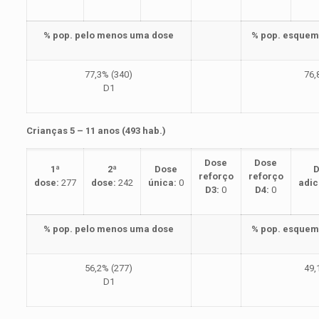
% pop. pelo menos uma dose
% pop. esquem
77,3% (340)
76,
D1
Crianças 5 – 11 anos (493 hab.)
Dose
Dose
1ª
2ª
Dose
D
reforço
reforço
dose:
277
dose:
242
única:
0
adic
D3:
0
D4:
0
% pop. pelo menos uma dose
% pop. esquem
56,2% (277)
49,
D1