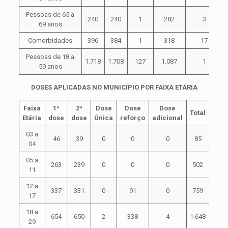
Pessoas de 65 a
240
240
1
282
3
69 anos
Comorbidades
396
384
1
318
17
Pessoas de 18 a
1.718
1.708
127
1.087
1
59 anos
DOSES APLICADAS NO MUNICÍPIO POR FAIXA ETÁRIA
Faixa
1ª
2ª
Dose
Dose
Dose
Total
Etária
dose
dose
Única
reforço
adicional
03 a
46
39
0
0
0
85
04
05 a
263
239
0
0
0
502
11
12 a
337
331
0
91
0
759
17
18 a
654
650
2
338
4
1.648
29