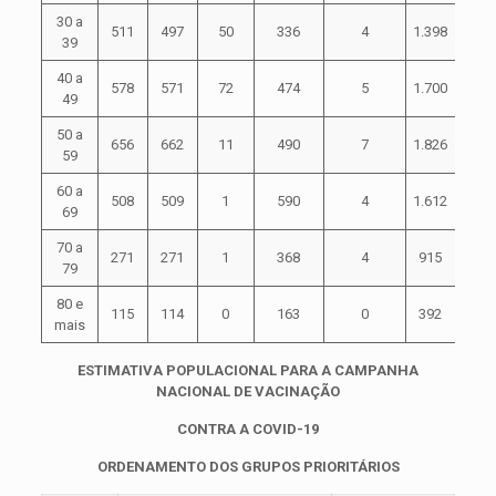
30 a
511
497
50
336
4
1.398
39
40 a
578
571
72
474
5
1.700
49
50 a
656
662
11
490
7
1.826
59
60 a
508
509
1
590
4
1.612
69
70 a
271
271
1
368
4
915
79
80 e
115
114
0
163
0
392
mais
ESTIMATIVA POPULACIONAL PARA A CAMPANHA
NACIONAL DE VACINAÇÃO
CONTRA A COVID-19
ORDENAMENTO DOS GRUPOS PRIORITÁRIOS