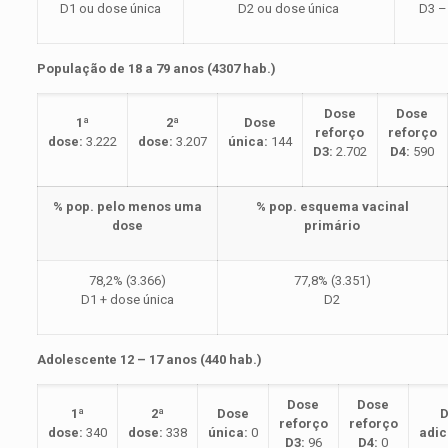
D1 ou dose única
D2 ou dose única
D3 –
População de 18 a 79 anos (4307 hab.)
Dose
Dose
1ª
2ª
Dose
reforço
reforço
dose:
3.222
dose:
3.207
única:
144
D3:
2.702
D4:
590
% pop. pelo menos uma
% pop. esquema vacinal
dose
primário
78,2% (3.366)
77,8% (3.351)
D1 + dose única
D2
Adolescente 12 – 17 anos (440 hab.)
Dose
Dose
1ª
2ª
Dose
D
reforço
reforço
dose:
340
dose:
338
única:
0
adic
D3:
96
D4:
0