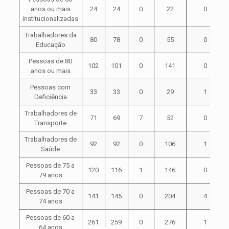
anos ou mais
24
24
0
22
0
institucionalizadas
Trabalhadores da
80
78
0
55
0
Educação
Pessoas de 80
102
101
0
141
0
anos ou mais
Pessoas com
33
33
0
29
1
Deficiência
Trabalhadores de
71
69
7
52
0
Transporte
Trabalhadores de
92
92
0
106
1
Saúde
Pessoas de 75 a
120
116
1
146
0
79 anos
Pessoas de 70 a
141
145
0
204
4
74 anos
Pessoas de 60 a
261
259
0
276
1
64 anos