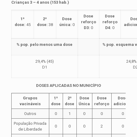
Crianças 3 – 4 anos (153 hab.)
Dose
Dose
1ª
2ª
Dose
Do
reforço
reforço
dose:
45
dose:
38
única:
0
adicio
D3:
0
D4:
0
% pop. pelo menos uma dose
% pop. esquema v
29,4% (45)
24,8%
D1
D
DOSES APLICADAS NO MUNICÍPIO
Grupos
1ª
2ª
Dose
Dose
Dose
vacináveis
dose
dose
Única
reforço
adicional
Outros
0
1
0
0
0
População Privada
0
0
0
2
0
de Liberdade