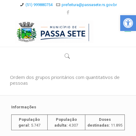
(51) 999880754
prefeitura@passasete.rs.gov.br
Abrir a
Ordem dos grupos prioritários com quantitativos de
pessoas
Informações
População
População
Doses
geral:
5.747
adulta:
4.307
destinadas:
11.895