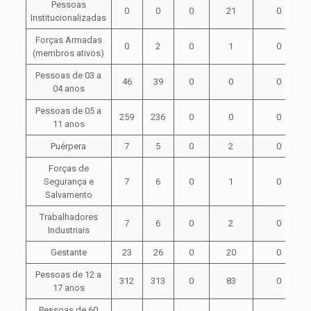
Pessoas
0
0
0
21
0
Institucionalizadas
Forças Armadas
0
2
0
1
0
(membros ativos)
Pessoas de 03 a
46
39
0
0
0
04 anos
Pessoas de 05 a
259
236
0
0
0
11 anos
Puérpera
7
5
0
2
0
Forças de
Segurança e
7
6
0
1
0
Salvamento
Trabalhadores
7
6
0
2
0
Industriais
Gestante
23
26
0
20
0
Pessoas de 12 a
312
313
0
83
0
17 anos
Pessoas de 60