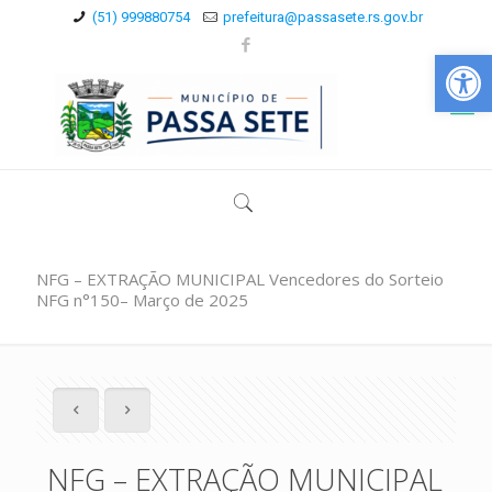
(51) 999880754
prefeitura@passasete.rs.gov.br
Abrir a
NFG – EXTRAÇÃO MUNICIPAL Vencedores do Sorteio
NFG n°150– Março de 2025
NFG – EXTRAÇÃO MUNICIPAL