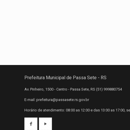
Prefeitura Municipal de Passa Sete - RS
Av. Pinheiro, 1500 - Centro - Passa Sete, RS (51) 999880754
E-mail: prefeitura@passasete.rs.gov.br
Horário de atendimento: 08:00 as 12:00 e das 13:00 as 17:00, s