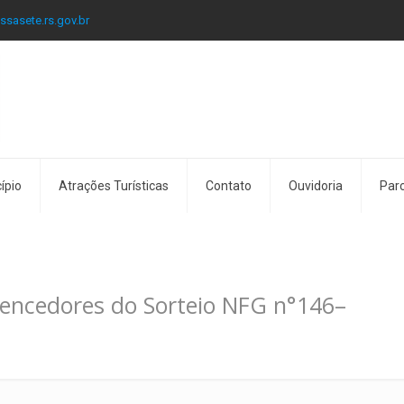
ssasete.rs.gov.br
ípio
Atrações Turísticas
Contato
Ouvidoria
Parc
ncedores do Sorteio NFG n°146–