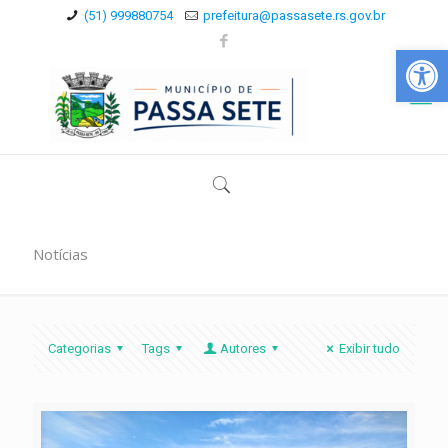
(51) 999880754
prefeitura@passasete.rs.gov.br
Abrir a
Notícias
Categorias
Tags
Autores
Exibir tudo