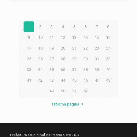
1
2
3
4
5
6
7
8
9
10
11
12
13
14
15
16
17
18
19
20
21
22
23
24
25
26
27
28
29
30
31
32
33
34
35
36
37
38
39
40
41
42
43
44
45
46
47
48
49
50
51
52
Próxima página
Prefeitura Municipal de Passa Sete - RS