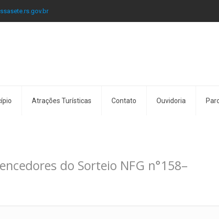
ssasete.rs.gov.br
ípio
Atrações Turísticas
Contato
Ouvidoria
Parc
ncedores do Sorteio NFG n°158–