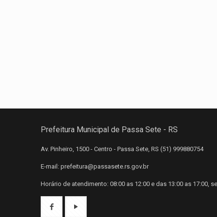
Prefeitura Municipal de Passa Sete - RS
Av. Pinheiro, 1500 - Centro - Passa Sete, RS (51) 999880754
E-mail: prefeitura@passasete.rs.gov.br
Horário de atendimento: 08:00 as 12:00 e das 13:00 as 17:00, s