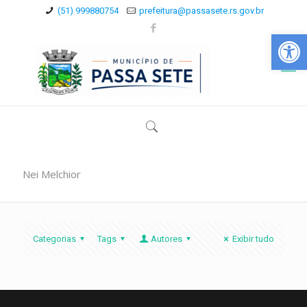
(51) 999880754
prefeitura@passasete.rs.gov.br
Abrir a
Nei Melchior
Categorias
Tags
Autores
Exibir tudo