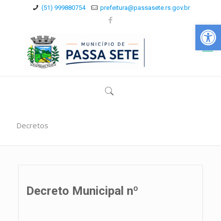
(51) 999880754
prefeitura@passasete.rs.gov.br
Abrir a
Decretos
Decreto Municipal nº