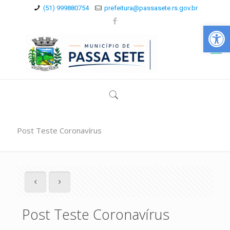
(51) 999880754
prefeitura@passasete.rs.gov.br
Abrir a
Post Teste Coronavírus
Post Teste Coronavírus