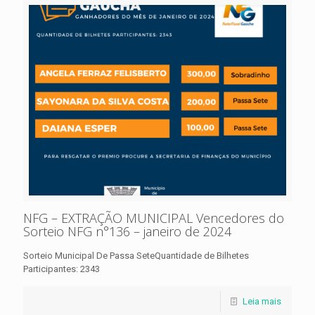
NFG – EXTRAÇÃO MUNICIPAL Vencedores do
Sorteio NFG n°136 – janeiro de 2024
Sorteio Municipal De Passa SeteQuantidade de Bilhetes
Participantes: 2343
Leia mais