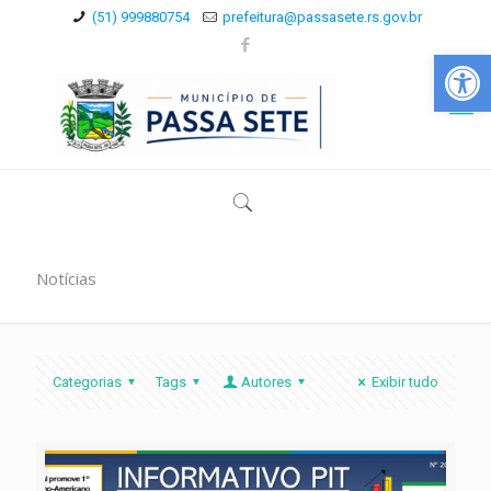
(51) 999880754
prefeitura@passasete.rs.gov.br
Abrir a
Notícias
Categorias
Tags
Autores
Exibir tudo