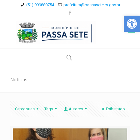
(51) 999880754
prefeitura@passasete.rs.gov.br
Abrir a
Notícias
Categorias
Tags
Autores
Exibir tudo