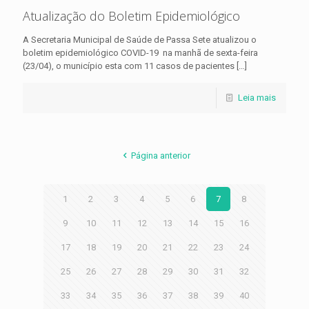
Atualização do Boletim Epidemiológico
A Secretaria Municipal de Saúde de Passa Sete atualizou o
boletim epidemiológico COVID-19 na manhã de sexta-feira
(23/04), o município esta com 11 casos de pacientes
[…]
Leia mais
Página anterior
1
2
3
4
5
6
7
8
9
10
11
12
13
14
15
16
17
18
19
20
21
22
23
24
25
26
27
28
29
30
31
32
33
34
35
36
37
38
39
40