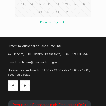
41
42
43
44
45
46
47
48
49
50
51
52
Próxima página
Prefeitura Municipal de Passa Sete - RS
Av. Pinheiro, 1500 - Centro - Passa Sete, RS (51) 999880754
E-mail: prefeitura@passasete.rs.gov.br
Horário de atendimento: 08:00 as 12:00 e das 13:00 as 17:00,
segunda a sexta
Perguntas e Respostas mais Frequentes (FAQ)