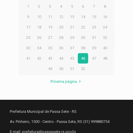
1
2
3
4
5
6
7
8
9
10
11
12
13
14
15
16
17
18
19
20
21
22
23
24
25
26
27
28
29
30
31
32
33
34
35
36
37
38
39
40
41
42
43
44
45
46
47
48
49
50
51
52
Próxima página
Prefeitura Municipal de Passa Sete - RS
Av. Pinheiro, 1500 - Centro - Passa Sete, RS (51) 999880754
E-mail: prefeitura@passasete.rs.gov.br