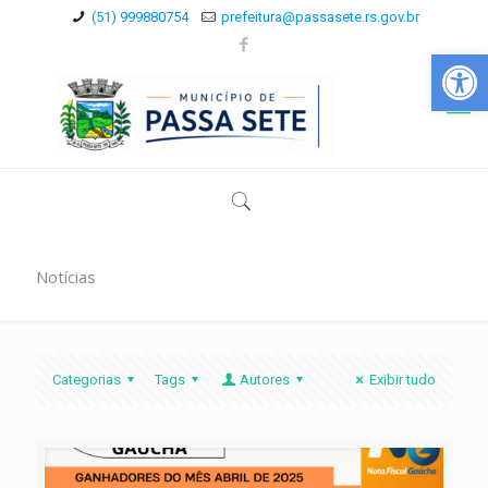
(51) 999880754
prefeitura@passasete.rs.gov.br
Abrir a
Notícias
Categorias
Tags
Autores
Exibir tudo